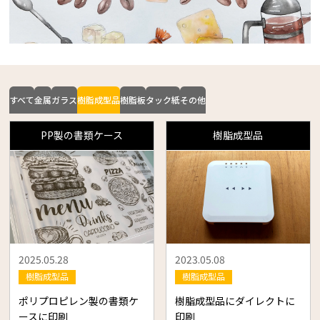
すべて
金属
ガラス
樹脂成型品
樹脂板
タック紙
その他
PP製の書類ケース
樹脂成型品
2025.05.28
2023.05.08
樹脂成型品
樹脂成型品
ポリプロピレン製の書類ケ
樹脂成型品にダイレクトに
ースに印刷
印刷