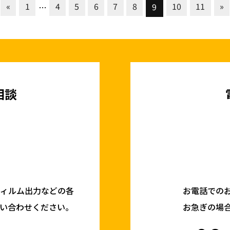
«
1
4
5
6
7
8
10
11
»
9
…
相談
フィルム出力などの各
お電話での
い合わせください。
お急ぎの場